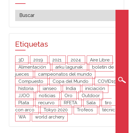
Etiquetas
3D
2019
2021
2024
Aire Libre
Alimentación
arku lagunak
boletín de
jueces
campeonatos del mundo
Compuesto
Copa del Mundo
COVID19
historia
ianseo
India
iniciación
JJOO
noticias
Oro
Outdoor
Plata
recurvo
RFETA
Sala
tiro
con arco
Tokyo 2020
Trofeos
técnica
WA
world archery