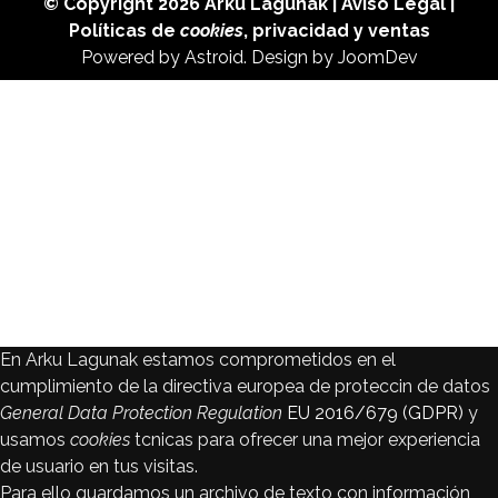
© Copyright 2026
Arku Lagunak
|
Aviso Legal
|
Políticas de
cookies
,
privacidad
y
ventas
Powered by
Astroid
. Design by
JoomDev
En Arku Lagunak estamos comprometidos en el
cumplimiento de la directiva europea de proteccin de datos
General Data Protection Regulation
EU 2016/679 (GDPR)
y
usamos
cookies
tcnicas para ofrecer una mejor experiencia
de usuario en tus visitas.
Para ello guardamos un archivo de texto con información