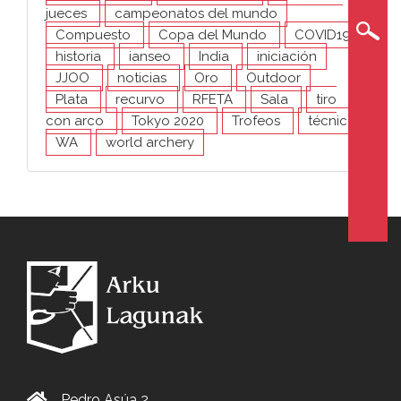
jueces
campeonatos del mundo
Compuesto
Copa del Mundo
COVID19
historia
ianseo
India
iniciación
JJOO
noticias
Oro
Outdoor
Plata
recurvo
RFETA
Sala
tiro
con arco
Tokyo 2020
Trofeos
técnica
WA
world archery
Pedro Asúa 2,