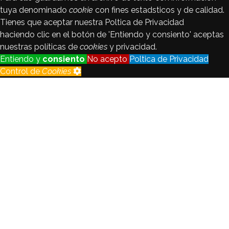
tuya denominado
cookie
con fines estadsticos y de calidad.
Tienes que aceptar nuestra Poltica de Privacidad
haciendo clic en el botón de 'Entiendo y consiento' aceptas
nuestras políticas de
cookies
y privacidad.
Entiendo y
consiento
No acepto
Poltica de Privacidad
Control de
Cookies
Control de
Cookies
Seguimiento
Registraremos y analizaremos los
de visitantes
datos del visitante con fines
estadsticos y de calidad.
Habilitado
Deshabilitado
Cookie
de
Habilitado
idioma
Crear no está permitido.