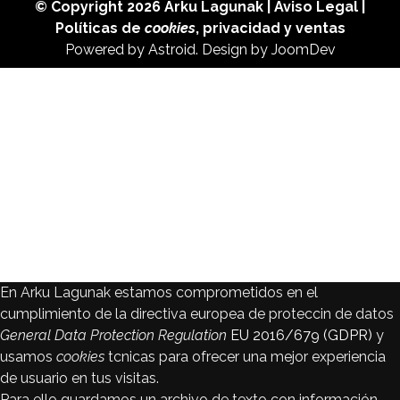
© Copyright 2026
Arku Lagunak
|
Aviso Legal
|
Políticas de
cookies
,
privacidad
y
ventas
Powered by
Astroid
. Design by
JoomDev
En Arku Lagunak estamos comprometidos en el
cumplimiento de la directiva europea de proteccin de datos
General Data Protection Regulation
EU 2016/679 (GDPR)
y
usamos
cookies
tcnicas para ofrecer una mejor experiencia
de usuario en tus visitas.
Para ello guardamos un archivo de texto con información