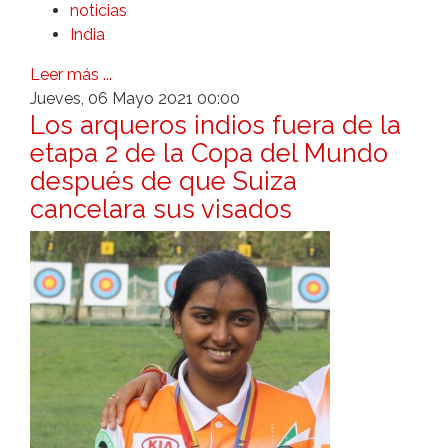
noticias
India
Leer más ...
Jueves, 06 Mayo 2021 00:00
Los arqueros indios fuera de la
etapa 2 de la Copa del Mundo
después de que Suiza
cancelara sus visados