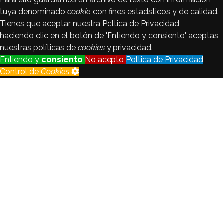
tuya denominado
cookie
con fines estadsticos y de calidad.
Tienes que aceptar nuestra Poltica de Privacidad
haciendo clic en el botón de 'Entiendo y consiento' aceptas
nuestras políticas de
cookies
y privacidad.
Entiendo y
consiento
No acepto
Poltica de Privacidad
Control de
Cookies
Control de
Cookies
Seguimiento
Registraremos y analizaremos los
de visitantes
datos del visitante con fines
estadsticos y de calidad.
Habilitado
Deshabilitado
Cookie
de
Habilitado
idioma
Crear no está permitido.