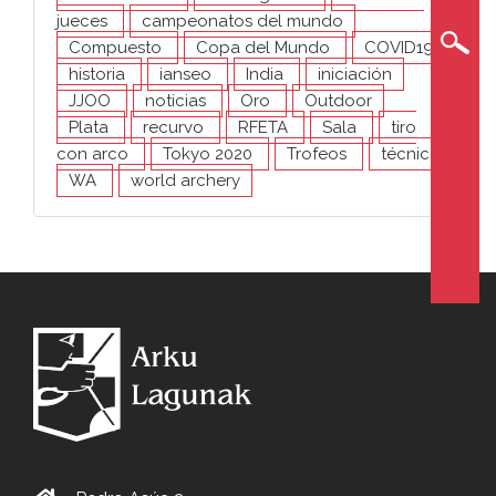
jueces
campeonatos del mundo
Compuesto
Copa del Mundo
COVID19
historia
ianseo
India
iniciación
JJOO
noticias
Oro
Outdoor
Plata
recurvo
RFETA
Sala
tiro
con arco
Tokyo 2020
Trofeos
técnica
WA
world archery