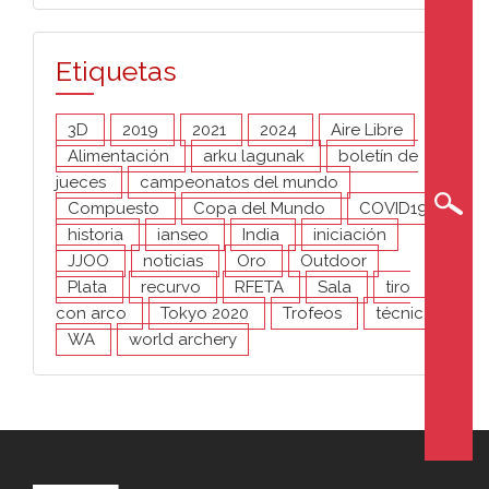
Etiquetas
3D
2019
2021
2024
Aire Libre
Alimentación
arku lagunak
boletín de
jueces
campeonatos del mundo
Compuesto
Copa del Mundo
COVID19
historia
ianseo
India
iniciación
JJOO
noticias
Oro
Outdoor
Plata
recurvo
RFETA
Sala
tiro
con arco
Tokyo 2020
Trofeos
técnica
WA
world archery