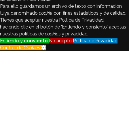
Para ello guardamos un archivo de texto con información
tuya denominado
cookie
con fines estadsticos y de calidad.
Tienes que aceptar nuestra Poltica de Privacidad
haciendo clic en el botón de 'Entiendo y consiento' aceptas
nuestras políticas de
cookies
y privacidad.
Entiendo y
consiento
No acepto
Poltica de Privacidad
Control de
Cookies
Control de
Cookies
Seguimiento
Registraremos y analizaremos los
de visitantes
datos del visitante con fines
estadsticos y de calidad.
Habilitado
Deshabilitado
Cookie
de
Habilitado