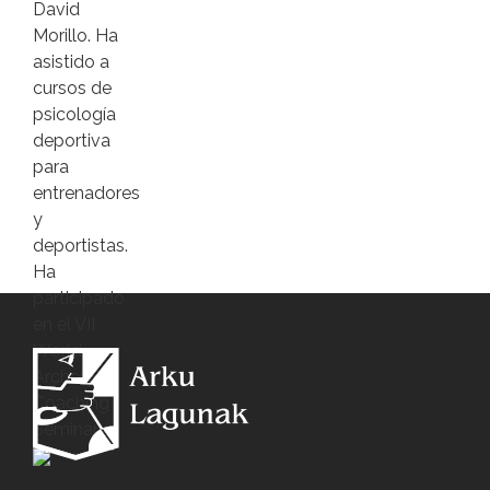
David
Morillo. Ha
asistido a
cursos de
psicología
deportiva
para
entrenadores
y
deportistas.
Ha
participado
en el VII
World
Archery
Coaching
Seminar.