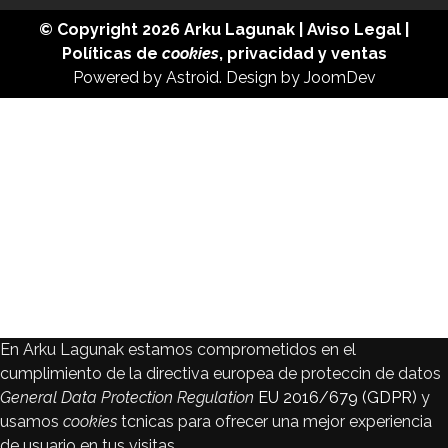
© Copyright 2026
Arku Lagunak
|
Aviso Legal
|
Políticas de
cookies
,
privacidad
y
ventas
Powered by
Astroid
. Design by
JoomDev
En Arku Lagunak estamos comprometidos en el
cumplimiento de la directiva europea de proteccin de datos
General Data Protection Regulation
EU 2016/679 (GDPR)
y
usamos
cookies
tcnicas para ofrecer una mejor experiencia
de usuario en tus visitas.