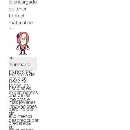
el encargado
de tener
todo el
material de
Arku
Lagunak
Eskola
apunto para
su
Ainara
alumnado.
Profesora
Es persona
Monitora de
clave en
Deporte
todos los
Escolar, es
experimentos,
una de las
mejoras e
más jóvenes
innovaciones,
pero no por
sin
ello menos
despreocupar
preparada
su