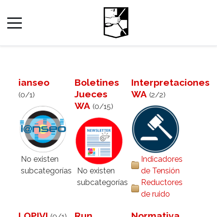
ianseo
Boletines
Interpretaciones
Jueces
WA
(0/1)
(2/2)
WA
(0/15)
No existen
Indicadores
subcategorías
No existen
de Tensión
subcategorías
Reductores
de ruido
LOPIVI
Run
Normativa
(0/1)