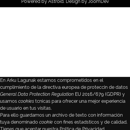
Powered by
Astroid
. Design by
JoomDev
En Arku Lagunak estamos comprometidos en el
cumplimiento de la directiva europea de proteccin de datos
General Data Protection Regulation
EU 2016/679 (GDPR)
y
usamos
cookies
tcnicas para ofrecer una mejor experiencia
de usuario en tus visitas.
Para ello guardamos un archivo de texto con información
tuya denominado
cookie
con fines estadsticos y de calidad.
Tienes que aceptar nuestra Poltica de Privacidad