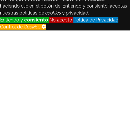
haciendo clic en el botón de 'Entiendo y consiento' aceptas
nuestras políticas de
cookies
y privacidad.
Entiendo y
consiento
No acepto
Poltica de Privacidad
Control de
Cookies
Control de
Cookies
Seguimiento
Registraremos y analizaremos los
de visitantes
datos del visitante con fines
estadsticos y de calidad.
Habilitado
Deshabilitado
Cookie
de
Habilitado
idioma
Crear no está permitido.
Todas las
Habilitado