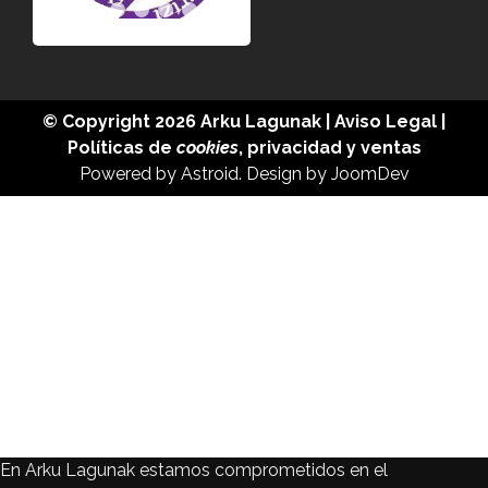
© Copyright 2026
Arku Lagunak
|
Aviso Legal
|
Políticas de
cookies
,
privacidad
y
ventas
Powered by
Astroid
. Design by
JoomDev
En Arku Lagunak estamos comprometidos en el