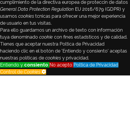
cumplimiento de la directiva europea de proteccin de datos
General Data Protection Regulation
EU 2016/679 (GDPR)
y
usamos
cookies
tcnicas para ofrecer una mejor experiencia
de usuario en tus visitas.
Para ello guardamos un archivo de texto con información
tuya denominado
cookie
con fines estadsticos y de calidad.
Tienes que aceptar nuestra Poltica de Privacidad
haciendo clic en el botón de 'Entiendo y consiento' aceptas
nuestras políticas de
cookies
y privacidad.
Entiendo y
consiento
No acepto
Poltica de Privacidad
Control de
Cookies
Control de
Cookies
Seguimiento
Registraremos y analizaremos los
de visitantes
datos del visitante con fines
estadsticos y de calidad.