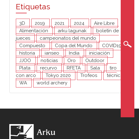
Etiquetas
3D
2019
2021
2024
Aire Libre
Alimentación
arku lagunak
boletín de
jueces
campeonatos del mundo
Compuesto
Copa del Mundo
COVID19
historia
ianseo
India
iniciación
JJOO
noticias
Oro
Outdoor
Plata
recurvo
RFETA
Sala
tiro
con arco
Tokyo 2020
Trofeos
técnica
WA
world archery