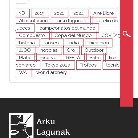
3D
2019
2021
2024
Aire Libre
Alimentación
arku lagunak
boletín de
jueces
campeonatos del mundo
Compuesto
Copa del Mundo
COVID19
historia
ianseo
India
iniciación
JJOO
noticias
Oro
Outdoor
Plata
recurvo
RFETA
Sala
tiro
con arco
Tokyo 2020
Trofeos
técnica
WA
world archery