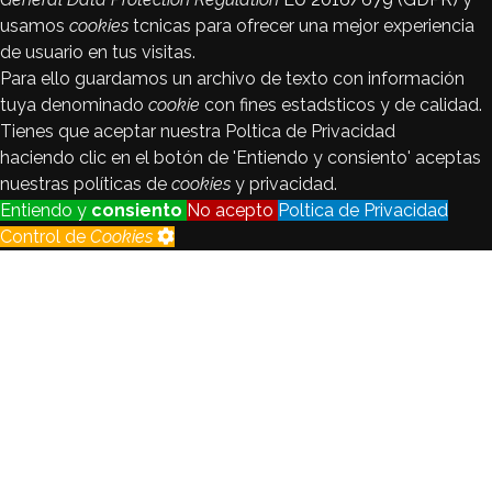
usamos
cookies
tcnicas para ofrecer una mejor experiencia
de usuario en tus visitas.
Para ello guardamos un archivo de texto con información
tuya denominado
cookie
con fines estadsticos y de calidad.
Tienes que aceptar nuestra Poltica de Privacidad
haciendo clic en el botón de 'Entiendo y consiento' aceptas
nuestras políticas de
cookies
y privacidad.
Entiendo y
consiento
No acepto
Poltica de Privacidad
Control de
Cookies
Control de
Cookies
Seguimiento
Registraremos y analizaremos los
de visitantes
datos del visitante con fines
estadsticos y de calidad.
Habilitado
Deshabilitado