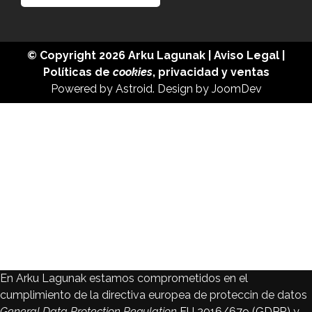
© Copyright 2026
Arku Lagunak
|
Aviso Legal
|
Políticas de
cookies
,
privacidad
y
ventas
Powered by
Astroid
. Design by
JoomDev
En Arku Lagunak estamos comprometidos en el
cumplimiento de la directiva europea de proteccin de datos
General Data Protection Regulation
EU 2016/679 (GDPR)
y