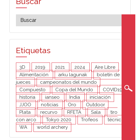
Buscar
Etiquetas
3D
2019
2021
2024
Aire Libre
Alimentación
arku lagunak
boletín de
jueces
campeonatos del mundo
Compuesto
Copa del Mundo
COVID19
historia
ianseo
India
iniciación
JJOO
noticias
Oro
Outdoor
Plata
recurvo
RFETA
Sala
tiro
con arco
Tokyo 2020
Trofeos
técnica
WA
world archery