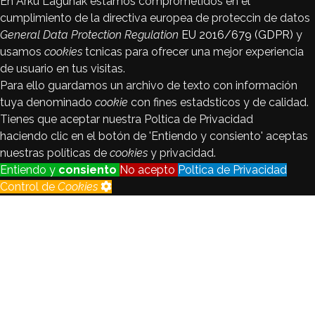
En Arku Lagunak estamos comprometidos en el
cumplimiento de la directiva europea de proteccin de datos
General Data Protection Regulation
EU 2016/679 (GDPR)
y
usamos
cookies
tcnicas para ofrecer una mejor experiencia
de usuario en tus visitas.
Para ello guardamos un archivo de texto con información
tuya denominado
cookie
con fines estadsticos y de calidad.
Tienes que aceptar nuestra Poltica de Privacidad
haciendo clic en el botón de 'Entiendo y consiento' aceptas
nuestras políticas de
cookies
y privacidad.
Entiendo y
consiento
No acepto
Poltica de Privacidad
Control de
Cookies
Control de
Cookies
Seguimiento
Registraremos y analizaremos los
de visitantes
datos del visitante con fines
estadsticos y de calidad.