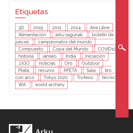
Etiquetas
3D
2019
2021
2024
Aire Libre
Alimentación
arku lagunak
boletín de
jueces
campeonatos del mundo
Compuesto
Copa del Mundo
COVID19
historia
ianseo
India
iniciación
JJOO
noticias
Oro
Outdoor
Plata
recurvo
RFETA
Sala
tiro
con arco
Tokyo 2020
Trofeos
técnica
WA
world archery