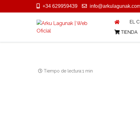
+34 629959439
info@arkulagunak.co
EL 
TIENDA
Tiempo de lectura:1 min