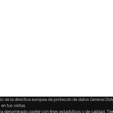
 de la directiva europea de proteccin de datos
General Data
en tus visitas.
tuya denominado
cookie
con fines estadsticos y de calidad. Ti